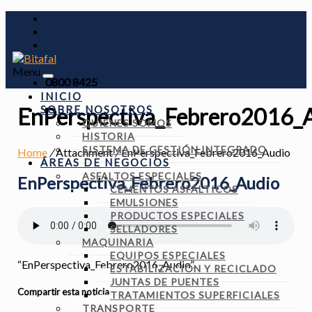
Menu
0800 8425
INICIO
SOBRE NOSOTROS
EnPerspectiva_Febrero2016_
QUIENES SOMOS
HISTORIA
SISTEMA DE GESTIÓN INTEGRADO
Home
/
Attachment
/
EnPerspectiva_Febrero2016_Audio
ÁREAS DE NEGOCIOS
ASFALTOS ESPECIALES
EnPerspectiva_Febrero2016_Audio
CEMENTOS ASFÁLTICOS
EMULSIONES
PRODUCTOS ESPECIALES
SELLADORES
MAQUINARIA
EQUIPOS ESPECIALES
“EnPerspectiva_Febrero2016_Audio”.
ESTABILIZACIÓN Y RECICLADO
JUNTAS DE PUENTES
Compartir esta noticia
TRATAMIENTOS SUPERFICIALES
TRANSPORTE