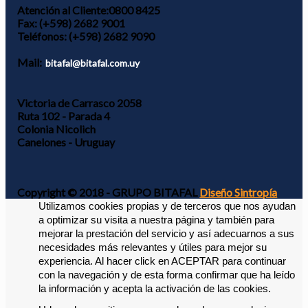
Atención al Cliente:
0800 8425
Fax:
(+598) 2682 9001
Teléfonos:
(+598) 2682 9090
Mail:
bitafal@bitafal.com.uy
Victoria de Carrasco 2058
Ruta 102 - Parada 4
Colonia Nicolich
Canelones - Uruguay
Copyright © 2018 - GRUPO BITAFAL
Diseño Sintropía
Utilizamos cookies propias y de terceros que nos ayudan 
a optimizar su visita a nuestra página y también para 
mejorar la prestación del servicio y así adecuarnos a sus 
necesidades más relevantes y útiles para mejor su 
experiencia. 
Al hacer click en ACEPTAR para continuar 
con la navegación y de esta forma confirmar que ha leído 
la información y acepta la activación de las cookies. 