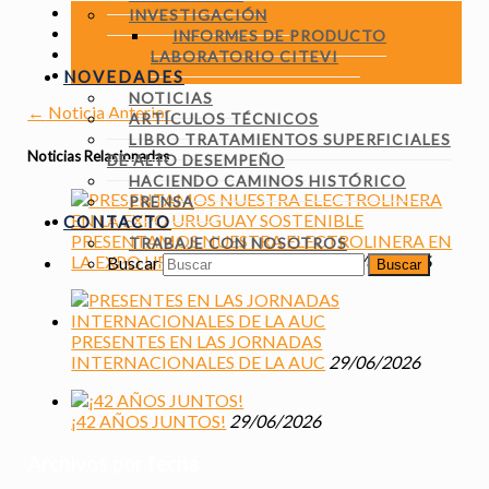
INVESTIGACIÓN
INFORMES DE PRODUCTO
LABORATORIO CITEVI
NOVEDADES
NOTICIAS
←
Noticia Anterior
ARTÍCULOS TÉCNICOS
LIBRO TRATAMIENTOS SUPERFICIALES
Noticias Relacionadas
DE ALTO DESEMPEÑO
HACIENDO CAMINOS HISTÓRICO
PRENSA
CONTACTO
PRESENTAMOS NUESTRA ELECTROLINERA EN
TRABAJE CON NOSOTROS
LA EXPO URUGUAY SOSTENIBLE
29/06/2026
Buscar
PRESENTES EN LAS JORNADAS
INTERNACIONALES DE LA AUC
29/06/2026
¡42 AÑOS JUNTOS!
29/06/2026
Archivos por fecha