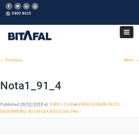
0800 8425
Image navigation
← Previous
Next →
Nota1_91_4
Published
28/02/2018
at
2048 × 1536
in
EMULSION DE ALTO
DESEMPEÑO -BITAFLEX RIEGO 65 P40 –