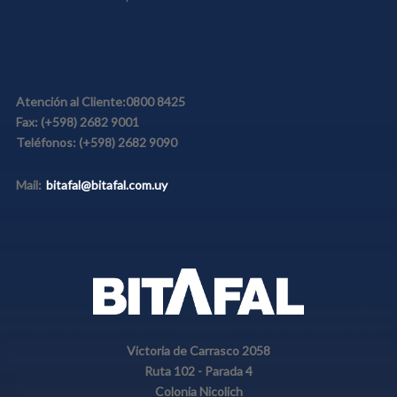
Atención al Cliente:
0800 8425
Fax:
(+598) 2682 9001
Teléfonos:
(+598) 2682 9090
Mail:
bitafal@bitafal.com.uy
Victoria de Carrasco 2058
Ruta 102 - Parada 4
Colonia Nicolich