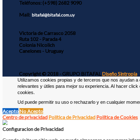
Teléfonos:
(+598) 2682 9090
Mail:
bitafal@bitafal.com.uy
Victoria de Carrasco 2058
Ruta 102 - Parada 4
Colonia Nicolich
Canelones - Uruguay
Copyright © 2018 - GRUPO BITAFAL
Diseño Sintropía
Utilizamos cookies propias y de terceros que nos ayudan a o
relevantes y útiles para mejor su experiencia. 
Al hacer click
cookies. 
Ud puede permitir su uso o rechazarlo y en cualquier momen
Acepto
No Acepto
Centro de privacidad
Política de Privacidad
Política de Cookies
Configuracion de Privacidad
Cuando visita un sitio web, se puede almacenar o recuperar infor