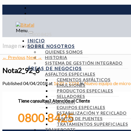
Menu
0800 8425
INICIO
Image navigation
SOBRE NOSOTROS
QUIENES SOMOS
← Previous
Next →
HISTORIA
SISTEMA DE GESTIÓN INTEGRADO
ÁREAS DE NEGOCIOS
Nota2_92_6
ASFALTOS ESPECIALES
CEMENTOS ASFÁLTICOS
Published
04/04/2018
at
1632 × 1224
in
Nuevo equipo de micro
EMULSIONES
PRODUCTOS ESPECIALES
SELLADORES
Tiene consultas?
Atención al Cliente
MAQUINARIA
EQUIPOS ESPECIALES
ESTABILIZACIÓN Y RECICLADO
0800 8425
JUNTAS DE PUENTES
TRATAMIENTOS SUPERFICIALES
TRANSPORTE