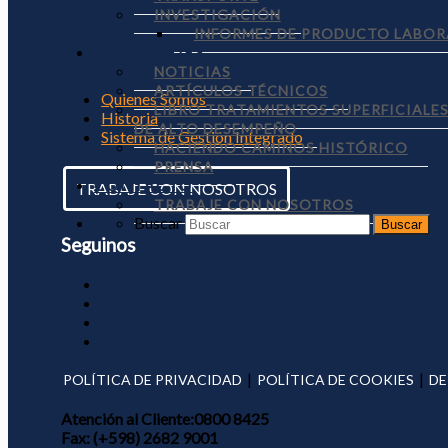
INVESTIGACIÓN
INFORMES DE PRODUCTO LABOR
NOVEDADES
NOTICIAS
ARTÍCULOS TÉCNICOS
Quienes Somos
LIBRO TRATAMIENTOS SUPERFICIALE
Historia
DE ALTO DESEMPEÑO
Sistema de Gestión Integrado
HACIENDO CAMINOS HISTÓRICO
PRENSA
CONTACTO
TRABAJE CON NOSOTROS
TRABAJE CON NOSOTROS
Buscar
Seguinos
|
|
POLÍTICA DE PRIVACIDAD
POLÍTICA DE COOKIES
DE
Atención al Cliente:
0800 8425
Fax:
(+598) 2682 9001