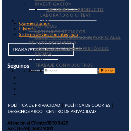
INVESTIGACIÓN
INFORMES DE PRODUCTO
LABORATORIO CITEVI
NOVEDADES
Quienes Somos
NOTICIAS
Historia
ARTÍCULOS TÉCNICOS
Sistema de Gestión Integrado
LIBRO TRATAMIENTOS SUPERFICIALES
DE ALTO DESEMPEÑO
HACIENDO CAMINOS HISTÓRICO
TRABAJE CON NOSOTROS
PRENSA
CONTACTO
Seguinos
TRABAJE CON NOSOTROS
Buscar
|
|
POLÍTICA DE PRIVACIDAD
POLÍTICA DE COOKIES
|
DERECHOS ARCO
CENTRO DE PRIVACIDAD
Atención al Cliente:
0800 8425
Fax:
(+598) 2682 9001