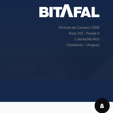
Victoria de Carrasco 2058
Ruta 102 - Parada 4
Colonia Nicolich
Canelones - Uruguay