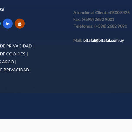
os
Atención al Cliente:
0800 8425
Fax:
(+598) 2682 9001
Teléfonos:
(+598) 2682 9090
Mail:
bitafal@bitafal.com.uy
 DE PRIVACIDAD
|
 DE COOKIES
|
S ARCO
|
E PRIVACIDAD