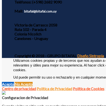
Teléfonos:
(+598) 2682 9090
Mail:
bitafal@bitafal.com.uy
Victoria de Carrasco 2058
Ruta 102 - Parada 4
Colonia Nicolich
Canelones - Uruguay
Copyright © 2018 - GRUPO BITAFAL
Diseño Sintropía
Utilizamos cookies propias y de terceros que nos ayudan a o
relevantes y útiles para mejor su experiencia. 
Al hacer click
cookies. 
Ud puede permitir su uso o rechazarlo y en cualquier momen
Acepto
No Acepto
Centro de privacidad
Política de Privacidad
Política de Cookies
Configuracion de Privacidad
Cuando visita un sitio web, se puede almacenar o recuperar infor