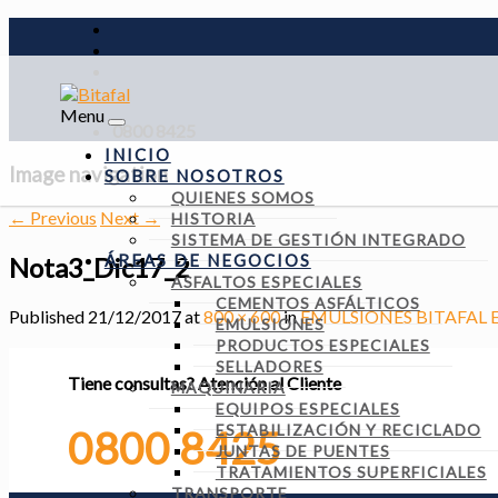
Menu
0800 8425
INICIO
Image navigation
SOBRE NOSOTROS
QUIENES SOMOS
← Previous
Next →
HISTORIA
SISTEMA DE GESTIÓN INTEGRADO
ÁREAS DE NEGOCIOS
Nota3_Dic17_2
ASFALTOS ESPECIALES
CEMENTOS ASFÁLTICOS
Published
21/12/2017
at
800 × 600
in
EMULSIONES BITAFAL 
EMULSIONES
PRODUCTOS ESPECIALES
SELLADORES
Tiene consultas?
Atención al Cliente
MAQUINARIA
EQUIPOS ESPECIALES
ESTABILIZACIÓN Y RECICLADO
0800 8425
JUNTAS DE PUENTES
TRATAMIENTOS SUPERFICIALES
TRANSPORTE