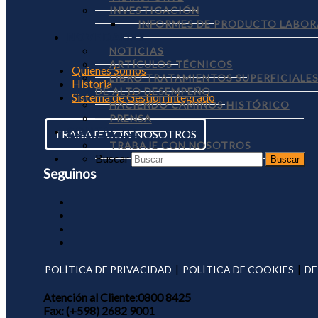
INVESTIGACIÓN
INFORMES DE PRODUCTO LABOR
NOVEDADES
NOTICIAS
ARTÍCULOS TÉCNICOS
Quienes Somos
LIBRO TRATAMIENTOS SUPERFICIALE
Historia
DE ALTO DESEMPEÑO
Sistema de Gestión Integrado
HACIENDO CAMINOS HISTÓRICO
PRENSA
CONTACTO
TRABAJE CON NOSOTROS
TRABAJE CON NOSOTROS
Buscar
Seguinos
|
|
POLÍTICA DE PRIVACIDAD
POLÍTICA DE COOKIES
DE
Atención al Cliente:
0800 8425
Fax:
(+598) 2682 9001