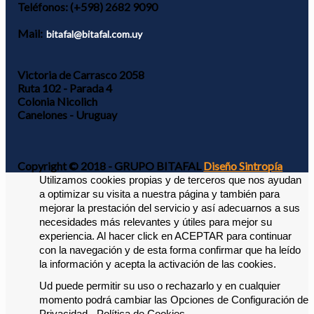
Teléfonos:
(+598) 2682 9090
Mail:
bitafal@bitafal.com.uy
Victoria de Carrasco 2058
Ruta 102 - Parada 4
Colonia Nicolich
Canelones - Uruguay
Copyright © 2018 - GRUPO BITAFAL
Diseño Sintropía
Utilizamos cookies propias y de terceros que nos ayudan 
a optimizar su visita a nuestra página y también para 
mejorar la prestación del servicio y así adecuarnos a sus 
necesidades más relevantes y útiles para mejor su 
experiencia. 
Al hacer click en ACEPTAR para continuar 
con la navegación y de esta forma confirmar que ha leído 
la información y acepta la activación de las cookies. 
Ud puede permitir su uso o rechazarlo y en cualquier 
momento podrá cambiar las Opciones de Configuración de 
Privacidad - Política de Cookies -