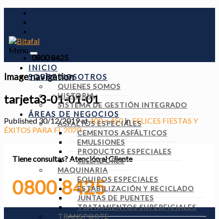
Menu
0800 8425
INICIO
Image navigation
SOBRE NOSOTROS
QUIENES SOMOS
HISTORIA
tarjeta3-01-01-01
SISTEMA DE GESTIÓN INTEGRADO
ÁREAS DE NEGOCIOS
Published
30/12/2019
at
400 × 450
in
FELICES FIESTAS Y
ASFALTOS ESPECIALES
ÉXITOS PARA EL 2020
CEMENTOS ASFÁLTICOS
EMULSIONES
PRODUCTOS ESPECIALES
Tiene consultas?
Atención al Cliente
SELLADORES
MAQUINARIA
EQUIPOS ESPECIALES
0800 8425
ESTABILIZACIÓN Y RECICLADO
JUNTAS DE PUENTES
TRATAMIENTOS SUPERFICIALES
TRANSPORTE