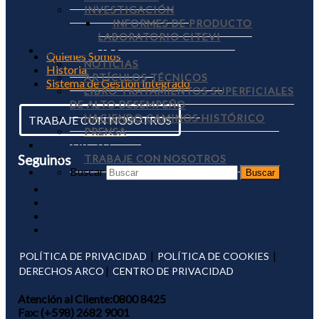
INVESTIGACIÓN
INFORMES DE PRODUCTO
LABORATORIO CITEVI
NOVEDADES
Quienes Somos
NOTICIAS
Historia
ARTÍCULOS TÉCNICOS
Sistema de Gestión Integrado
LIBRO TRATAMIENTOS SUPERFICIALES
DE ALTO DESEMPEÑO
HACIENDO CAMINOS HISTÓRICO
TRABAJE CON NOSOTROS
PRENSA
CONTACTO
Seguinos
TRABAJE CON NOSOTROS
Buscar
|
|
POLÍTICA DE PRIVACIDAD
POLÍTICA DE COOKIES
|
DERECHOS ARCO
CENTRO DE PRIVACIDAD
Atención al Cliente:
0800 8425
Fax:
(+598) 2682 9001