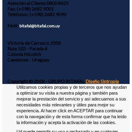
Atención al Cliente:
0800 8425
Fax:
(+598) 2682 9001
Teléfonos:
(+598) 2682 9090
Mail:
bitafal@bitafal.com.uy
Victoria de Carrasco 2058
Ruta 102 - Parada 4
Colonia Nicolich
Canelones - Uruguay
Copyright © 2018 - GRUPO BITAFAL
Diseño Sintropía
Utilizamos cookies propias y de terceros que nos ayudan 
a optimizar su visita a nuestra página y también para 
mejorar la prestación del servicio y así adecuarnos a sus 
necesidades más relevantes y útiles para mejor su 
experiencia. 
Al hacer click en ACEPTAR para continuar 
con la navegación y de esta forma confirmar que ha leído 
la información y acepta la activación de las cookies. 
Ud puede permitir su uso o rechazarlo y en cualquier 