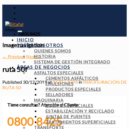
Menu
0800 8425
INICIO
Image navigation
SOBRE NOSOTROS
QUIENES SOMOS
← Previous
Next →
HISTORIA
SISTEMA DE GESTIÓN INTEGRADO
ÁREAS DE NEGOCIOS
ruta 50f
ASFALTOS ESPECIALES
CEMENTOS ASFÁLTICOS
Published
30/12/2019
at
1632 × 1224
in
INAUGURACIÓN DE
EMULSIONES
RUTA 50
PRODUCTOS ESPECIALES
SELLADORES
MAQUINARIA
Tiene consultas?
Atención al Cliente
EQUIPOS ESPECIALES
ESTABILIZACIÓN Y RECICLADO
JUNTAS DE PUENTES
0800 8425
TRATAMIENTOS SUPERFICIALES
TRANSPORTE