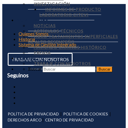
INVESTIGACIÓN
INFORMES DE PRODUCTO
LABORATORIO CITEVI
NOVEDADES
NOTICIAS
ARTÍCULOS TÉCNICOS
Quienes Somos
LIBRO TRATAMIENTOS SUPERFICIALES
Historia
DE ALTO DESEMPEÑO
Sistema de Gestión Integrado
HACIENDO CAMINOS HISTÓRICO
PRENSA
CONTACTO
TRABAJE CON NOSOTROS
TRABAJE CON NOSOTROS
Buscar
Seguinos
|
|
POLÍTICA DE PRIVACIDAD
POLÍTICA DE COOKIES
|
DERECHOS ARCO
CENTRO DE PRIVACIDAD