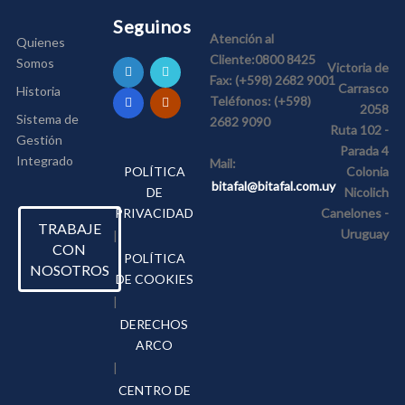
Seguinos
Atención al
Quienes
Cliente:
0800 8425
Somos
Victoria de
Fax:
(+598) 2682 9001
Carrasco
Historia
Teléfonos:
(+598)
2058
Sistema de
2682 9090
Ruta 102 -
Gestión
Parada 4
Integrado
Mail:
POLÍTICA
Colonia
bitafal@bitafal.com.uy
DE
Nicolich
PRIVACIDAD
Canelones -
TRABAJE
Uruguay
|
CON
POLÍTICA
NOSOTROS
DE COOKIES
|
DERECHOS
ARCO
|
CENTRO DE