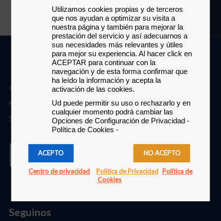
0800 8425
Utilizamos cookies propias y de terceros 
que nos ayudan a optimizar su visita a 
nuestra página y también para mejorar la 
prestación del servicio y así adecuarnos a 
sus necesidades más relevantes y útiles 
para mejor su experiencia. 
Al hacer click en 
ACEPTAR para continuar con la 
navegación y de esta forma confirmar que 
ha leído la información y acepta la 
Quienes Somos
activación de las cookies. 
Historia
Ud puede permitir su uso o rechazarlo y en 
cualquier momento podrá cambiar las 
Sistema de Gestión Integrado
Opciones de Configuración de Privacidad - 
Política de Cookies -
ACEPTO
NO ACEPTO
TRABAJE CON NOSOTROS
Centro de privacidad
Política de Privacidad
Política de
Cookies
Seguinos