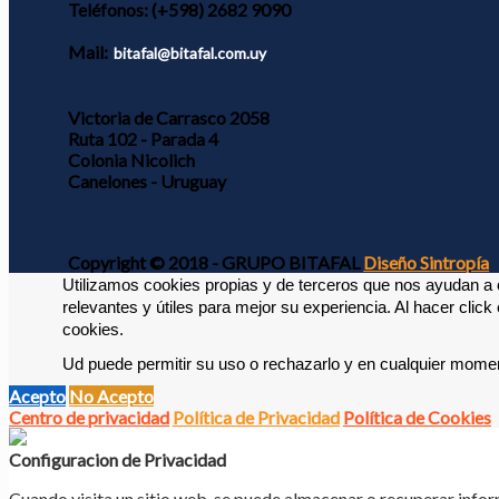
Teléfonos:
(+598) 2682 9090
Mail:
bitafal@bitafal.com.uy
Victoria de Carrasco 2058
Ruta 102 - Parada 4
Colonia Nicolich
Canelones - Uruguay
Copyright © 2018 - GRUPO BITAFAL
Diseño Sintropía
Utilizamos cookies propias y de terceros que nos ayudan a o
relevantes y útiles para mejor su experiencia. 
Al hacer click
cookies. 
Ud puede permitir su uso o rechazarlo y en cualquier momen
Acepto
No Acepto
Centro de privacidad
Política de Privacidad
Política de Cookies
Configuracion de Privacidad
Cuando visita un sitio web, se puede almacenar o recuperar infor