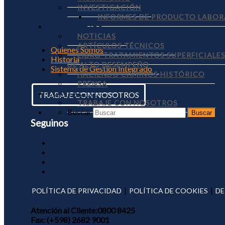
INVESTIGACIÓN
INFORMES DE PRODUCTO LABOR
NOVEDADES
NOTICIAS
ARTÍCULOS TÉCNICOS
Quienes Somos
LIBRO TRATAMIENTOS SUPERFICIALE
Historia
DE ALTO DESEMPEÑO
Sistema de Gestión Integrado
HACIENDO CAMINOS HISTÓRICO
PRENSA
CONTACTO
TRABAJE CON NOSOTROS
TRABAJE CON NOSOTROS
Buscar
Seguinos
|
|
POLÍTICA DE PRIVACIDAD
POLÍTICA DE COOKIES
DE
Atención al Cliente:
0800 8425
Fax:
(+598) 2682 9001