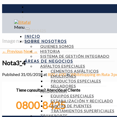
Menu
0800 8425
INICIO
Image navigation
SOBRE NOSOTROS
QUIENES SOMOS
← Previous
Next →
HISTORIA
SISTEMA DE GESTIÓN INTEGRADO
ÁREAS DE NEGOCIOS
Nota3_4
ASFALTOS ESPECIALES
CEMENTOS ASFÁLTICOS
Published
31/05/2018
at
800 × 600
in
Whitetopping en Ruta 3 
EMULSIONES
PRODUCTOS ESPECIALES
SELLADORES
Tiene consultas?
Atención al Cliente
MAQUINARIA
EQUIPOS ESPECIALES
ESTABILIZACIÓN Y RECICLADO
0800 8425
JUNTAS DE PUENTES
TRATAMIENTOS SUPERFICIALES
TRANSPORTE