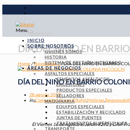
Menu
0800 8425
INICIO
DÍA DEL NIÑO EN BARRI
SOBRE NOSOTROS
QUIENES SOMOS
HISTORIA
SISTEMA DE GESTIÓN INTEGRADO
Home
/
Novedades 2
/
DÍA DEL NIÑO EN BARRIO CO
ÁREAS DE NEGOCIOS
ASFALTOS ESPECIALES
CEMENTOS ASFÁLTICOS
DÍA DEL NIÑO EN BARRIO COLON
EMULSIONES
PRODUCTOS ESPECIALES
28 agosto 2019
SELLADORES
in:
Comunidad
,
Grupo Bitafal
,
Noticias
,
Responsabil
MAQUINARIA
EQUIPOS ESPECIALES
ESTABILIZACIÓN Y RECICLADO
JUNTAS DE PUENTES
TRATAMIENTOS SUPERFICIALES
El Viernes 16 de Agosto el Jardín #293 y CAIF Frat
TRANSPORTE