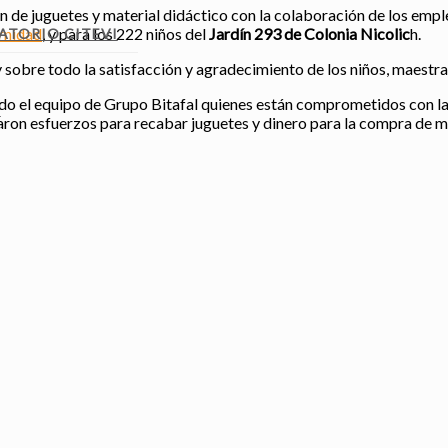
n de juguetes y material didáctico con la colaboración de los emp
rnidad
, y para los 222 niños del
Jardín 293 de Colonia Nicolic
h.
ATORIO CITEVI
sobre todo la satisfacción y agradecimiento de los niños, maestra
do el equipo de Grupo Bitafal quienes están comprometidos con las
S
aron esfuerzos para recabar juguetes y dinero para la compra de ma