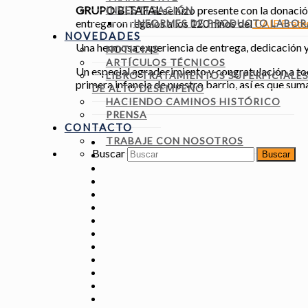
GRUPO BITAFAL
se hizo presente con la donació
INVESTIGACIÓN
entregaron regalos a los 120 niños del
CAIF Frate
INFORMES DE PRODUCTO LABOR
NOVEDADES
Una hermosa experiencia de entrega, dedicación y 
NOTICIAS
ARTÍCULOS TÉCNICOS
Un especial agradecimiento y congratulación a to
LIBRO TRATAMIENTOS SUPERFICIALE
primera infancia de nuestro barrio, así es que sum
DE ALTO DESEMPEÑO
HACIENDO CAMINOS HISTÓRICO
PRENSA
CONTACTO
TRABAJE CON NOSOTROS
Buscar