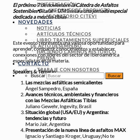
INVESTIGACIÓN
El próximo 7 de noviembre la Cátedra de Asfaltos
INFORMES DE PRODUCTO
Sostenibles Bitafal – UM invita a una jornada especial
LABORATORIO CITEVI
dedicada a mezclas tibias
NOVEDADES
NOTICIAS
ARTÍCULOS TÉCNICOS
LIBRO TRATAMIENTOS SUPERFICIALES
Este evento representa una valiosa oportunidad para
DE ALTO DESEMPEÑO
aprender, compartir conocimientos y establecer
HACIENDO CAMINOS HISTÓRICO
conexiones con líderes del sector de Iberoamérica
PRENSA
especialistas en la materia.
CONTACTO
TRABAJE CON NOSOTROS
Speakers & Temario:
Buscar
Las mezclas asfálticas semicalientes
Ángel Sampedro, España
Avances técnicos, ambientales y financieros
con las Mezclas Asfálticas Tibias
Juliano Gewehr, Ingevity, Brasil
Situación global (USA/EU) y Argentina:
tendencias y futuro
Mario Jair, Argentina
Presentación de la nueva línea de asfaltos MAX
Ignacio y Santiago Kroger, Uruguay
¡No te