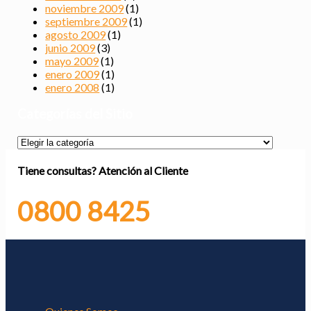
noviembre 2009
(1)
septiembre 2009
(1)
agosto 2009
(1)
junio 2009
(3)
mayo 2009
(1)
enero 2009
(1)
enero 2008
(1)
Categorías del Sitio
Categorías
del
Sitio
Tiene consultas?
Atención al Cliente
0800 8425