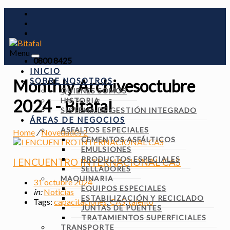
Menu
0800 8425
INICIO
SOBRE NOSOTROS
Monthly Archivesoctubre
QUIENES SOMOS
HISTORIA
2024 - Bitafal
SISTEMA DE GESTIÓN INTEGRADO
ÁREAS DE NEGOCIOS
ASFALTOS ESPECIALES
Home
/
Novedades 2
CEMENTOS ASFÁLTICOS
EMULSIONES
PRODUCTOS ESPECIALES
I ENCUENTRO INTERNACIONAL CAS
SELLADORES
MAQUINARIA
31 octubre 2024
EQUIPOS ESPECIALES
in:
Noticias
ESTABILIZACIÓN Y RECICLADO
Tags:
capacitaciones
,
CAS
,
talento
JUNTAS DE PUENTES
TRATAMIENTOS SUPERFICIALES
TRANSPORTE