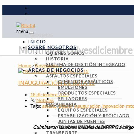
Menu
0800 8425
INICIO
Monthly Archivesdiciembre 
SOBRE NOSOTROS
QUIENES SOMOS
HISTORIA
SISTEMA DE GESTIÓN INTEGRADO
Home
/
Novedades 2
ÁREAS DE NEGOCIOS
ASFALTOS ESPECIALES
CEMENTOS ASFÁLTICOS
INAUGURACIÓN DE RUTA 15
EMULSIONES
PRODUCTOS ESPECIALES
18 diciembre 2023
SELLADORES
in:
Noticias
MAQUINARIA
Tags:
asfalto
,
Bitafal
,
inauguración
,
innovación
,
mt
EQUIPOS ESPECIALES
ESTABILIZACIÓN Y RECICLADO
JUNTAS DE PUENTES
Culminaron las obras iniciales de la PPP 2 a carg
TRATAMIENTOS SUPERFICIALES
TRANSPORTE