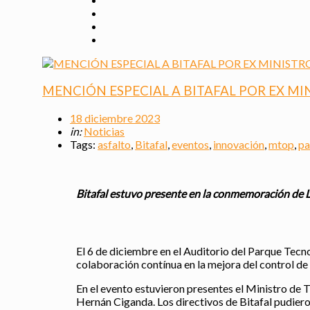
MENCIÓN ESPECIAL A BITAFAL POR EX M
18 diciembre 2023
in:
Noticias
Tags:
asfalto
,
Bitafal
,
eventos
,
innovación
,
mtop
,
pa
Bitafal estuvo presente en la conmemoración de La
El 6 de diciembre en el Auditorio del Parque Tecn
colaboración contínua en la mejora del control de c
En el evento estuvieron presentes el Ministro de T
Hernán Ciganda. Los directivos de Bitafal pudieron 