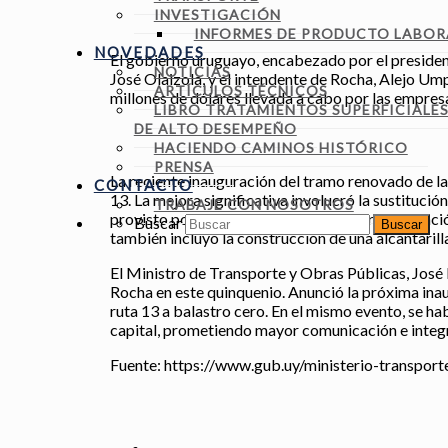
INVESTIGACIÓN
INFORMES DE PRODUCTO LABOR
NOVEDADES
El gobierno uruguayo, encabezado por el president
NOTICIAS
José Olaizola, y el intendente de Rocha, Alejo Um
ARTÍCULOS TÉCNICOS
millones de dólares llevada a cabo por las empre
LIBRO TRATAMIENTOS SUPERFICIALE
DE ALTO DESEMPEÑO
HACIENDO CAMINOS HISTÓRICO
PRENSA
La reciente inauguración del tramo renovado de la
CONTACTO
13. La mejora significativa involucró la sustituci
TRABAJE CON NOSOTROS
provisto por BITAFAL además de una readecuación 
Buscar
también incluyó la construcción de una alcantaril
El Ministro de Transporte y Obras Públicas, José L
Rocha en este quinquenio. Anunció la próxima inau
ruta 13 a balastro cero. En el mismo evento, se hab
capital, prometiendo mayor comunicación e integ
Fuente: https://www.gub.uy/ministerio-transpor