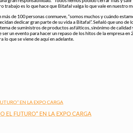
una gran responsabilidad. “Todos hemos podido cerrar filas y salir 
o trabajo es lo que hace que Bitafal valga lo que vale en nuestro m
son más de 100 personas conmueve, “somos muchos y cuándo estamo
idan dedicar gran parte de su vida a Bitafal”. Señaló que uno de l
tema de suministros de productos asfálticos, sinónimo de calidad y
er un evento para hacer un repaso de los hitos de la empresa en 20
a lo que se viene de aquí en adelante.
O EL FUTURO” EN LA EXPO CARGA