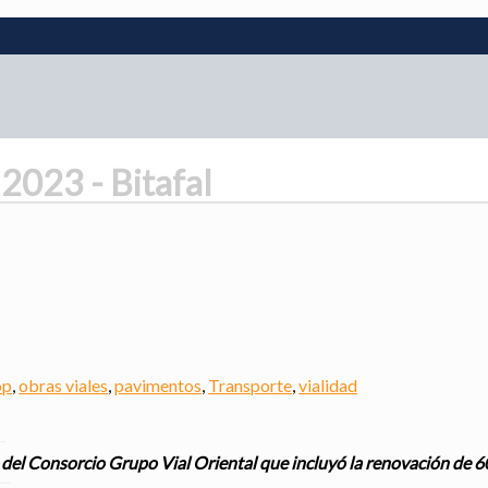
2023 - Bitafal
op
,
obras viales
,
pavimentos
,
Transporte
,
vialidad
o del Consorcio Grupo Vial Oriental que incluyó la renovación de 6