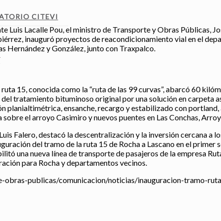
ATORIO CITEVI
e Luis Lacalle Pou, el ministro de Transporte y Obras Públicas, Jo
piérrez, inauguró proyectos de reacondicionamiento vial en el dep
sas Hernández y González, junto con Traxpalco.
S
 ruta 15, conocida como la “ruta de las 99 curvas”, abarcó 60 kiló
ón del tratamiento bituminoso original por una solución en carpeta
planialtimétrica, ensanche, recargo y estabilizado con portland,
la sobre el arroyo Casimiro y nuevos puentes en Las Conchas, Arroy
uis Falero, destacó la descentralización y la inversión cercana a 
guración del tramo de la ruta 15 de Rocha a Lascano en el primer 
ilitó una nueva línea de transporte de pasajeros de la empresa Ruta
ración para Rocha y departamentos vecinos.
te-obras-publicas/comunicacion/noticias/inauguracion-tramo-rut