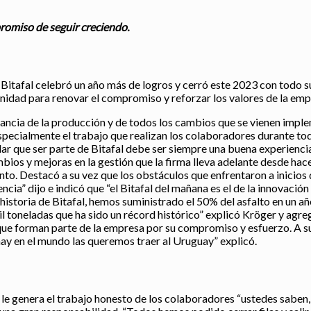
mpromiso de seguir creciendo.
Bitafal celebró un año más de logros y cerró este 2023 con todo su
tunidad para renovar el compromiso y reforzar los valores de la emp
ancia de la producción y de todos los cambios que se vienen imple
specialmente el trabajo que realizan los colaboradores durante todo
r que ser parte de Bitafal debe ser siempre una buena experiencia
ios y mejoras en la gestión que la firma lleva adelante desde hace
ento. Destacó a su vez que los obstáculos que enfrentaron a inicios 
cia” dijo e indicó que “el Bitafal del mañana es el de la innovación 
historia de Bitafal, hemos suministrado el 50% del asfalto en un a
 toneladas que ha sido un récord histórico” explicó Kröger y agreg
 que forman parte de la empresa por su compromiso y esfuerzo. A 
ay en el mundo las queremos traer al Uruguay” explicó.
 le genera el trabajo honesto de los colaboradores “ustedes saben,