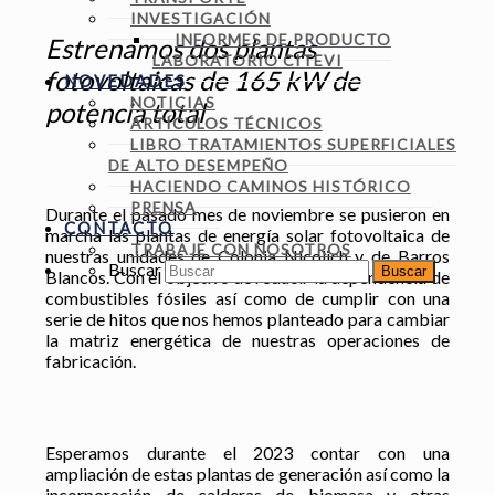
INVESTIGACIÓN
INFORMES DE PRODUCTO
Estrenamos dos plantas
LABORATORIO CITEVI
fotovoltaicas de 165 kW de
NOVEDADES
NOTICIAS
potencia total
ARTÍCULOS TÉCNICOS
LIBRO TRATAMIENTOS SUPERFICIALES
DE ALTO DESEMPEÑO
HACIENDO CAMINOS HISTÓRICO
PRENSA
Durante el pasado mes de noviembre se pusieron en
CONTACTO
marcha las plantas de energía solar fotovoltaica de
TRABAJE CON NOSOTROS
nuestras unidades de Colonia Nicolich y de Barros
Buscar
Blancos. Con el objetivo de reducir la dependencia de
combustibles fósiles así como de cumplir con una
serie de hitos que nos hemos planteado para cambiar
la matriz energética de nuestras operaciones de
fabricación.
Esperamos durante el 2023 contar con una
ampliación de estas plantas de generación así como la
incorporación de calderas de biomasa y otras