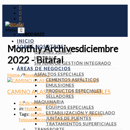
Menu
0800 8425
INICIO
Monthly Archivesdiciembre
SOBRE NOSOTROS
QUIENES SOMOS
2022 - Bitafal
HISTORIA
SISTEMA DE GESTIÓN INTEGRADO
ÁREAS DE NEGOCIOS
ASFALTOS ESPECIALES
Home
/
Novedades 2
CEMENTOS ASFÁLTICOS
EMULSIONES
PRODUCTOS ESPECIALES
CAMINO A LAS ENERGIAS RENOVABLES
SELLADORES
MAQUINARIA
22 diciembre 2022
EQUIPOS ESPECIALES
in:
Noticias
ESTABILIZACIÓN Y RECICLADO
Tags:
asfalto
,
energías renovables
,
paneles
JUNTAS DE PUENTES
fotovoltaicos
,
sustentabilidad
TRATAMIENTOS SUPERFICIALES
TRANSPORTE