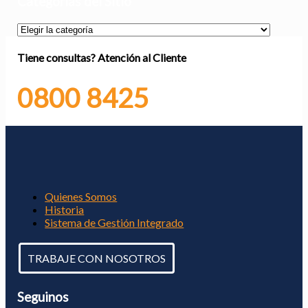
Categorías del Sitio
Categorías
del
Sitio
Tiene consultas?
Atención al Cliente
0800 8425
Quienes Somos
Historia
Sistema de Gestión Integrado
TRABAJE CON NOSOTROS
Seguinos