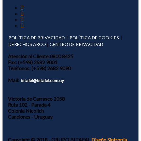
|
|
POLÍTICA DE PRIVACIDAD
POLÍTICA DE COOKIES
|
DERECHOS ARCO
CENTRO DE PRIVACIDAD
Atención al Cliente:
0800 8425
Fax:
(+598) 2682 9001
Teléfonos:
(+598) 2682 9090
Mail:
bitafal@bitafal.com.uy
Victoria de Carrasco 2058
Ruta 102 - Parada 4
Colonia Nicolich
Canelones - Uruguay
Copyright © 2018 - GRUPO BITAFAL
Diseño Sintropía