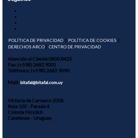
|
|
POLÍTICA DE PRIVACIDAD
POLÍTICA DE COOKIES
|
DERECHOS ARCO
CENTRO DE PRIVACIDAD
Atención al Cliente:
0800 8425
Fax:
(+598) 2682 9001
Teléfonos:
(+598) 2682 9090
Mail:
bitafal@bitafal.com.uy
Victoria de Carrasco 2058
Ruta 102 - Parada 4
Colonia Nicolich
Canelones - Uruguay