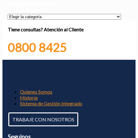
Categorías del Sitio
Categorías
del
Sitio
Tiene consultas?
Atención al Cliente
0800 8425
Quienes Somos
Historia
Sistema de Gestión Integrado
TRABAJE CON NOSOTROS
Seguinos