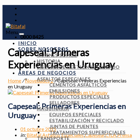
Menu
0800 8425
INICIO
SOBRE NOSOTROS
Capeseal: Primeras
QUIENES SOMOS
HISTORIA
Experiencias en Uruguay
SISTEMA DE GESTIÓN INTEGRADO
ÁREAS DE NEGOCIOS
ASFALTOS ESPECIALES
Home
/
Novedades 2
/
Capeseal: Primeras Experiencias
CEMENTOS ASFÁLTICOS
en Uruguay
EMULSIONES
PRODUCTOS ESPECIALES
SELLADORES
Capeseal: Primeras Experiencias en
MAQUINARIA
Uruguay
EQUIPOS ESPECIALES
ESTABILIZACIÓN Y RECICLADO
JUNTAS DE PUENTES
01 octubre 2015
TRATAMIENTOS SUPERFICIALES
in:
Bitafal Asfaltos Especiales
,
Capeseal
,
CILA
,
Prensa
TRANSPORTE