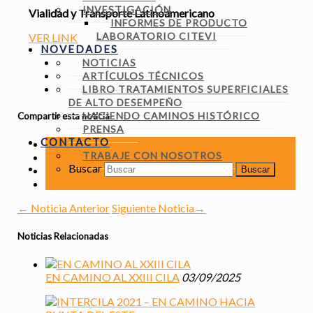
INVESTIGACIÓN
Vialidad y Transporte Latinoamericano
INFORMES DE PRODUCTO
LABORATORIO CITEVI
VER LINK
NOVEDADES
NOTICIAS
ARTÍCULOS TÉCNICOS
LIBRO TRATAMIENTOS SUPERFICIALES
DE ALTO DESEMPEÑO
HACIENDO CAMINOS HISTÓRICO
Compartir esta noticia
PRENSA
CONTACTO
TRABAJE CON NOSOTROS
Buscar
←
Noticia Anterior
Siguiente Noticia
→
Noticias Relacionadas
EN CAMINO AL XXIII CILA
03/09/2025