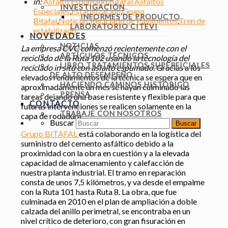
in:
Asfalto Espumado
,
Bitafal Asfaltos
INVESTIGACIÓN
Especiales
,
Estabilización
,
Grupo
INFORMES DE PRODUCTO
Bitafal
,
Noticias
,
Reciclado de Pavimentos
,
Tren de
LABORATORIO CITEVI
estabilizado
NOVEDADES
NOTICIAS
La empresa CVC comenzó recientemente con el
ARTÍCULOS TÉCNICOS
reciclado de la Ruta 102 usando la tecnología del
LIBRO TRATAMIENTOS SUPERFICIALES
reciclado in situ con asfalto espumado.
Gracias a los
DE ALTO DESEMPEÑO
elevados rendimientos de la técnica se espera que en
HACIENDO CAMINOS HISTÓRICO
aproximadamente un mes se hayan culminado las
PRENSA
tareas dejando una base resistente y flexible para que
CONTACTO
futuras intervenciones se realicen solamente en la
TRABAJE CON NOSOTROS
capa de rodadura.
Buscar
Grupo BITAFAL
está colaborando en la logística del
suministro del cemento asfáltico debido a la
proximidad con la obra en cuestión y a la elevada
capacidad de almacenamiento y calefacción de
nuestra planta industrial. El tramo en reparación
consta de unos 7,5 kilómetros, y va desde el empalme
con la Ruta 101 hasta Ruta 8. La obra, que fue
culminada en 2010 en el plan de ampliación a doble
calzada del anillo perimetral, se encontraba en un
nivel crítico de deterioro, con gran fisuración en