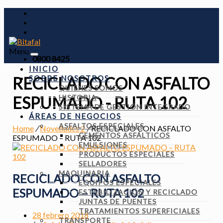
Menu
0800 8425
INICIO
SOBRE NOSOTROS
RECICLADO CON ASFALTO
QUIENES SOMOS
HISTORIA
ESPUMADO - RUTA 102
SISTEMA DE GESTIÓN INTEGRADO
ÁREAS DE NEGOCIOS
ASFALTOS ESPECIALES
Home
/
Novedades 2
/
RECICLADO CON ASFALTO
CEMENTOS ASFÁLTICOS
ESPUMADO – RUTA 102
EMULSIONES
PRODUCTOS ESPECIALES
SELLADORES
MAQUINARIA
RECICLADO CON ASFALTO
EQUIPOS ESPECIALES
ESPUMADO – RUTA 102
ESTABILIZACIÓN Y RECICLADO
JUNTAS DE PUENTES
TRATAMIENTOS SUPERFICIALES
28 febrero 2018
TRANSPORTE