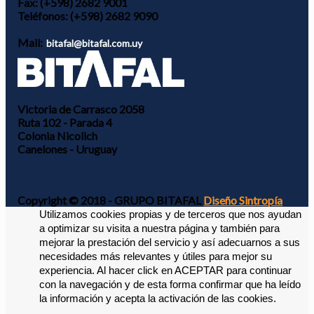
Fax:
(+598) 2682 9001
Teléfonos:
(+598) 2682 9090
Mail:
bitafal@bitafal.com.uy
Victoria de Carrasco 2058
Ruta 102 - Parada 4
Colonia Nicolich
Canelones - Uruguay
Copyright © 2018 - GRUPO BITAFAL
Diseño Sintropía
Utilizamos cookies propias y de terceros que nos ayudan 
a optimizar su visita a nuestra página y también para 
mejorar la prestación del servicio y así adecuarnos a sus 
necesidades más relevantes y útiles para mejor su 
experiencia. 
Al hacer click en ACEPTAR para continuar 
con la navegación y de esta forma confirmar que ha leído 
la información y acepta la activación de las cookies. 