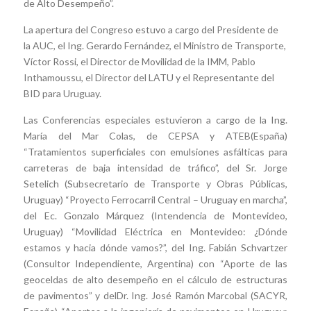
de Alto Desempeño”.
La apertura del Congreso estuvo a cargo del Presidente de
la AUC, el Ing. Gerardo Fernández, el Ministro de Transporte,
Víctor Rossi, el Director de Movilidad de la IMM, Pablo
Inthamoussu, el Director del LATU y el Representante del
BID para Uruguay.
Las Conferencias especiales estuvieron a cargo de la Ing.
Mar
ía del
Mar
Colas, de CEPSA y ATEB(España)
“Tratamientos superficiales con emulsiones asfálticas para
carreteras de baja intensidad de tráfico”, del Sr. Jorge
Setelich (Subsecretario de Transporte y Obras Públicas,
Uruguay) “Proyecto Ferrocarril Central – Uruguay en marcha”,
del Ec. Gonzalo Márquez (Intendencia de Montevideo,
Uruguay) “Movilidad Eléctrica en Montevideo: ¿Dónde
estamos y hacia dónde vamos?”, del Ing. Fabián Schvartzer
(Consultor Independiente, Argentina) con “Aporte de las
geoceldas de alto desempeño en el cálculo de estructuras
de pavimentos” y delDr. Ing. José Ramón Marcobal (SACYR,