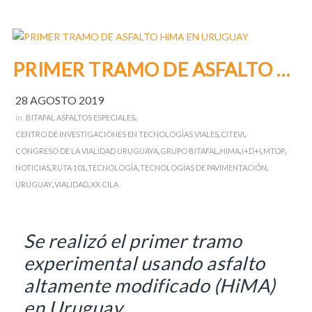
PRIMER TRAMO DE ASFALTO HiMA EN URUGUAY
28 AGOSTO 2019
,
in:
BITAFAL ASFALTOS ESPECIALES
,
,
CENTRO DE INVESTIGACIONES EN TECNOLOGÍAS VIALES
CITEVI
,
,
,
,
,
CONGRESO DE LA VIALIDAD URUGUAYA
GRUPO BITAFAL
HIMA
I+D+I
MTOP
,
,
,
,
NOTICIAS
RUTA 101
TECNOLOGÍA
TECNOLOGÍAS DE PAVIMENTACIÓN
,
,
URUGUAY
VIALIDAD
XX CILA
Se realizó el primer tramo
experimental usando asfalto
altamente modificado (HiMA)
en Uruguay